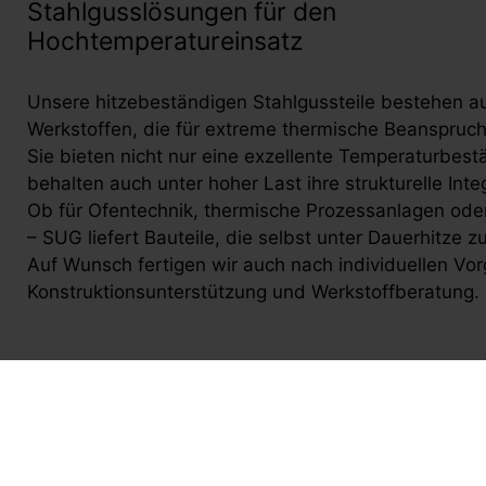
Stahlgusslösungen für den
Hochtemperatureinsatz
Unsere hitzebeständigen Stahlgussteile bestehen aus
Werkstoffen, die für extreme thermische Beanspruc
Sie bieten nicht nur eine exzellente Temperaturbest
behalten auch unter hoher Last ihre strukturelle Integ
Ob für Ofentechnik, thermische Prozessanlagen ode
– SUG liefert Bauteile, die selbst unter Dauerhitze zu
Auf Wunsch fertigen wir auch nach individuellen Vor
Konstruktionsunterstützung und Werkstoffberatung.