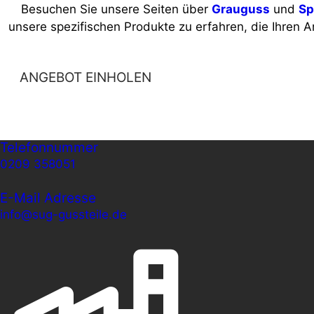
Besuchen Sie unsere Seiten über
Grauguss
und
Sp
unsere spezifischen Produkte zu erfahren, die Ihren 
ANGEBOT EINHOLEN
Telefonnummer
0209 358051
E-Mail Adresse
info@sug-gussteile.de