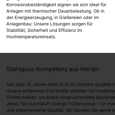
Korrosionsbeständigkeit eignen sie sich ideal für
Anlagen mit thermischer Dauerbelastung. Ob in
der Energieerzeugung, in Gießereien oder im
Anlagenbau: Unsere Lösungen sorgen für
Stabilität, Sicherheit und Effizienz im
Hochtemperatureinsatz.
Stahlguss-Kompetenz aus Herten
Seit über 15 Jahren steht SUG für höchste Qualität i
Unsere erfahrenen Fachkräfte arbeiten mit moderne
Gießtechniken, um selbst anspruchsvollste Bauteil
Jedes Teil durchläuft strenge Prüfprozesse – für ma
und dokumentierte Qualität. Wir beraten Sie gerne p