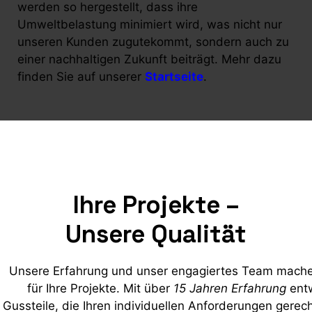
werden so hergestellt, dass ihre
Umweltbelastung minimiert wird, was nicht nur
unseren Kunden zugutekommt, sondern auch zu
einer nachhaltigen Zukunft beiträgt. Mehr dazu
finden Sie auf unserer
Startseite
.
Ihre Projekte –
Unsere Qualität
Unsere Erfahrung und unser engagiertes Team mache
für Ihre Projekte. Mit über
15 Jahren Erfahrung
entw
Gussteile, die Ihren individuellen Anforderungen gerec